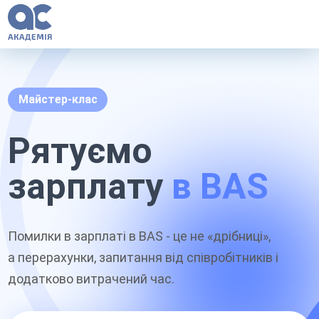
Майстер-клас
Рятуємо
зарплату
в BAS
Помилки в зарплаті в BAS - це не «дрібниці»,
а перерахунки, запитання від співробітників і
додатково витрачений час.